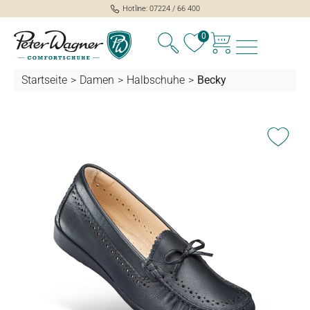
Hotline: 07224 / 66 400
alt springen
0
Startseite
>
Damen
>
Halbschuhe
>
Becky
Bildergalerie überspringen