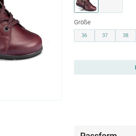
bordeaux
schwarz
auswählen
Größe
36
37
38
auswählen
Passform