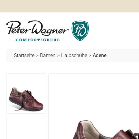
springen
Zur Hauptnavigation springen
Startseite
>
Damen
>
Halbschuhe
>
Adene
Bildergalerie überspringen