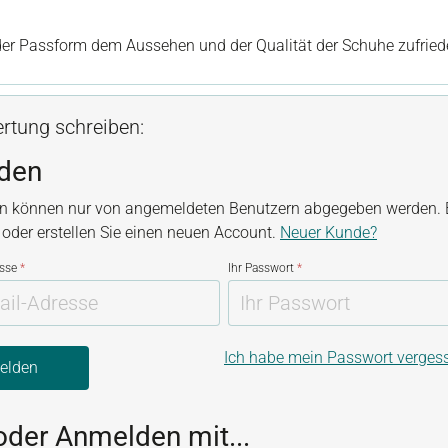
it 5 von 5 Sternen
 der Passform dem Aussehen und der Qualität der Schuhe zufried
rtung schreiben:
den
n können nur von angemeldeten Benutzern abgegeben werden. B
, oder erstellen Sie einen neuen Account.
Neuer Kunde?
esse
*
Ihr Passwort
*
Ich habe mein Passwort verges
elden
oder Anmelden mit...