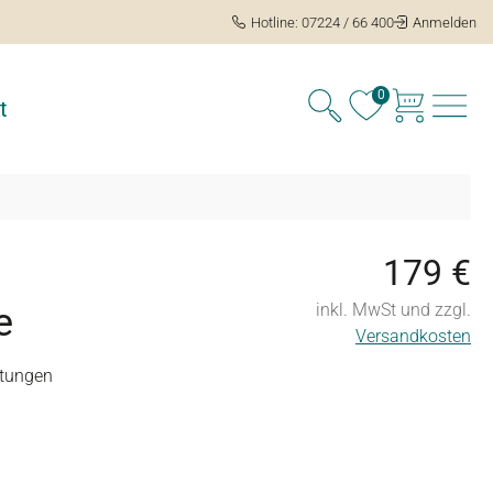
Hotline: 07224 / 66 400
Anmelden
0
t
179 €
e
inkl. MwSt und zzgl.
Versandkosten
tungen
ng von 5 von 5 Sternen