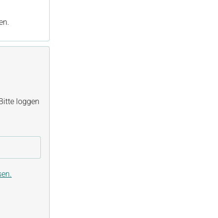
en.
itte loggen
sen.