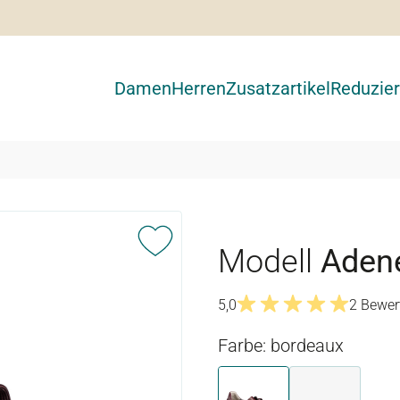
Damen
Herren
Zusatzartikel
Reduzier
Modell
Aden
5,0
2 Bewer
Durchschnittliche Bewertu
Farbe: bordeaux