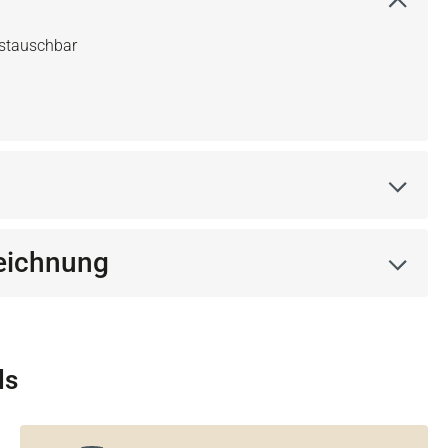
ustauschbar
eichnung
ls