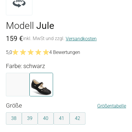
Modell
Jule
159 €
inkl. MwSt und zzgl.
Versandkosten
5,0
4 Bewertungen
Durchschnittliche Bewertung von 5 von 5 Sternen
Farbe: schwarz
braun
schwarz
(Diese Option ist zurzeit nicht verfügbar.)
auswählen
Größe
Größentabelle
38
39
40
41
42