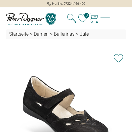
Hotline: 07224 / 66 400
alt springen
0
Startseite
>
Damen
>
Ballerinas
>
Jule
Bildergalerie überspringen