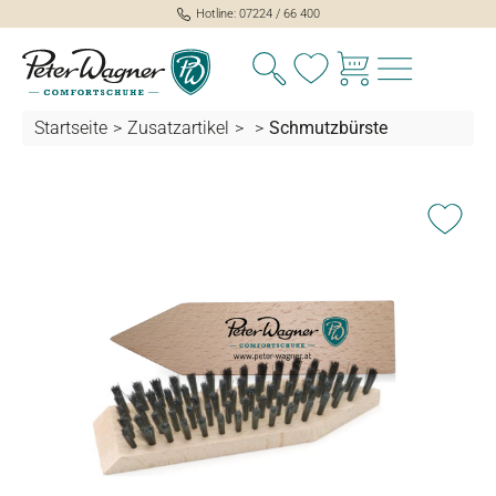
Hotline: 07224 / 66 400
Du hast 0 Produkte auf
Startseite
>
Zusatzartikel
>
>
Schmutzbürste
alt springen
Bildergalerie überspringen