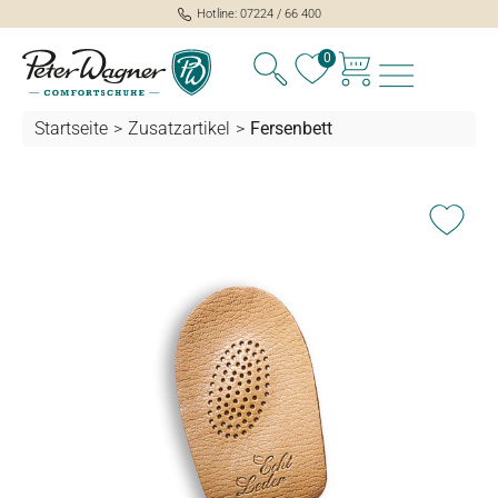
Hotline: 07224 / 66 400
alt springen
0
Startseite
>
Zusatzartikel
>
Fersenbett
Bildergalerie überspringen