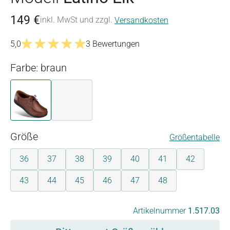
149 €
inkl. MwSt und zzgl.
Versandkosten
5,0
3 Bewertungen
Durchschnittliche Bewertung von 5 von 5 Sternen
Farbe: braun
braun
schwarz
auswählen
Größe
Größentabelle
36
37
38
39
40
41
42
43
44
45
46
47
48
auswählen
Artikelnummer
1.517.03