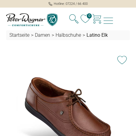
Hotline: 07224 / 66 400
alt springen
0
Startseite
>
Damen
>
Halbschuhe
>
Latino Elk
Bildergalerie überspringen