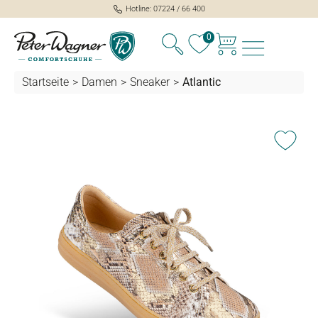
Hotline: 07224 / 66 400
alt springen
0
Startseite
>
Damen
>
Sneaker
>
Atlantic
Bildergalerie überspringen