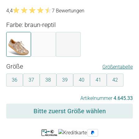
4,4
7 Bewertungen
Durchschnittliche Bewertung von 4.4 von 5 Sternen
Farbe: braun-reptil
braun-reptil
gold
weiß
(Diese Option ist zurzeit nicht verfügbar.)
auswählen
Größe
Größentabelle
36
37
38
39
40
41
42
auswählen
Artikelnummer
4.645.33
Bitte zuerst Größe wählen