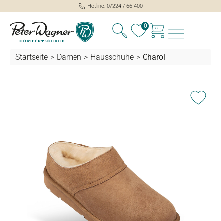
Hotline: 07224 / 66 400
alt springen
0
Startseite
>
Damen
>
Hausschuhe
>
Charol
Bildergalerie überspringen