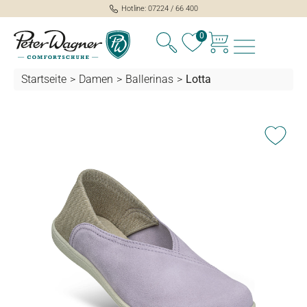
Hotline: 07224 / 66 400
alt springen
0
Startseite
>
Damen
>
Ballerinas
>
Lotta
Bildergalerie überspringen