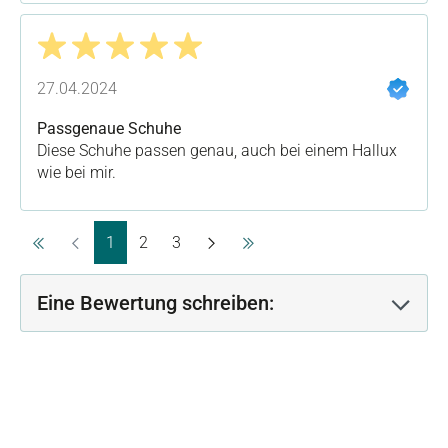
Bewertung mit 5 von 5 Sternen
27.04.2024
Passgenaue Schuhe
Diese Schuhe passen genau, auch bei einem Hallux
wie bei mir.
Seite
Seite
Seite
1
2
3
Eine Bewertung schreiben: