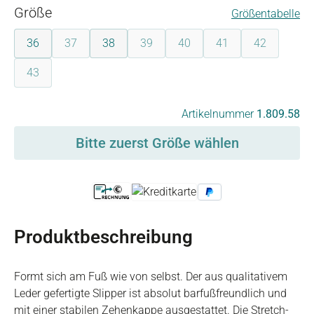
auswählen
Größe
Größentabelle
36
37
38
39
40
41
42
(Diese Option ist zurzeit nicht verfügbar.)
(Diese Option ist zurzeit nicht verfügbar
(Diese Option ist zurzeit nicht 
(Diese Option ist zurz
(Diese Option
43
(Diese Option ist zurzeit nicht verfügbar.)
auswählen
Artikelnummer
1.809.58
Bitte zuerst Größe wählen
Produktbeschreibung
Formt sich am Fuß wie von selbst. Der aus qualitativem
Leder gefertigte Slipper ist absolut barfußfreundlich und
mit einer stabilen Zehenkappe ausgestattet. Die Stretch-